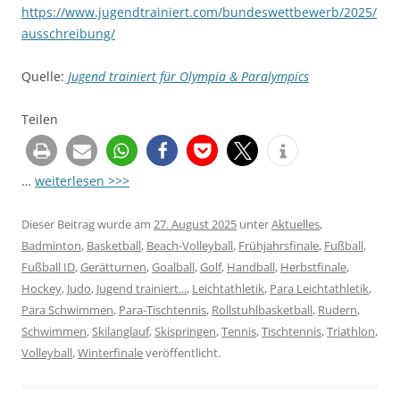
https://www.jugendtrainiert.com/bundeswettbewerb/2025/
ausschreibung/
Quelle:
Jugend trainiert für Olympia & Paralympics
Teilen
…
weiterlesen >>>
Dieser Beitrag wurde am
27. August 2025
unter
Aktuelles
,
Badminton
,
Basketball
,
Beach-Volleyball
,
Frühjahrsfinale
,
Fußball
,
Fußball ID
,
Gerätturnen
,
Goalball
,
Golf
,
Handball
,
Herbstfinale
,
Hockey
,
Judo
,
Jugend trainiert...
,
Leichtathletik
,
Para Leichtathletik
,
Para Schwimmen
,
Para-Tischtennis
,
Rollstuhlbasketball
,
Rudern
,
Schwimmen
,
Skilanglauf
,
Skispringen
,
Tennis
,
Tischtennis
,
Triathlon
,
Volleyball
,
Winterfinale
veröffentlicht.