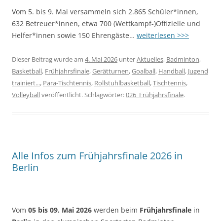
Vom 5. bis 9. Mai versammeln sich 2.865 Schüler*innen,
632 Betreuer*innen, etwa 700 (Wettkampf-)Offizielle und
Helfer*innen sowie 150 Ehrengäste…
weiterlesen >>>
Dieser Beitrag wurde am
4. Mai 2026
unter
Aktuelles
,
Badminton
,
Basketball
,
Frühjahrsfinale
,
Gerätturnen
,
Goalball
,
Handball
,
Jugend
trainiert...
,
Para-Tischtennis
,
Rollstuhlbasketball
,
Tischtennis
,
Volleyball
veröffentlicht. Schlagwörter:
026_Frühjahrsfinale
.
Alle Infos zum Frühjahrsfinale 2026 in
Berlin
Vom
05 bis 09. Mai 2026
werden beim
Frühjahrsfinale
in