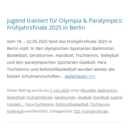
Jugend trainiert für Olympia & Paralympics:
Frühjahrsfinale 2025 in Berlin
Vom 18. – 22.05.2025 fand das Frühjahrsfinale 2025 in
Berlin statt. In den olympischen Sportarten Badminton,
Basketball, Gerätturnen, Handball, Tischtennis, Volleyball
und den paralympischen Sportarten Goalball, Para
Tischtennis und Rollstuhlbasketball wurden wieder die
besten Schulmannschaften…
weiterlesen >>>
Dieser Beitrag wurde am
2. Juni 2025
unter
Aktuelles
,
Badminton
,
Basketball
,
Frühjahrsfinale
,
Gerätturnen
,
Goalball
,
Handball
,
Jugend
trainiert...
,
Para-Tischtennis
,
Rollstuhlbasketball
,
Tischtennis
,
Volleyball
veröffentlicht. Schlagwörter:
025_Frühjahrsfinale
.