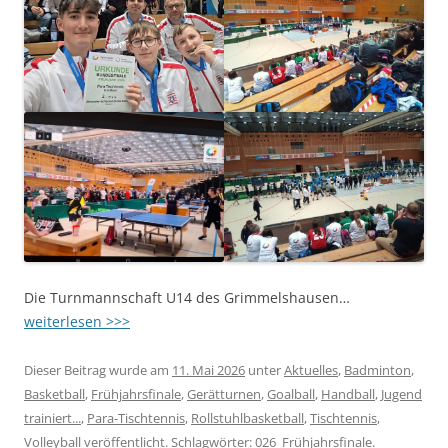
Die Turnmannschaft U14 des Grimmelshausen…
weiterlesen >>>
Dieser Beitrag wurde am
11. Mai 2026
unter
Aktuelles
,
Badminton
,
Basketball
,
Frühjahrsfinale
,
Gerätturnen
,
Goalball
,
Handball
,
Jugend
trainiert...
,
Para-Tischtennis
,
Rollstuhlbasketball
,
Tischtennis
,
Volleyball
veröffentlicht. Schlagwörter:
026_Frühjahrsfinale
.