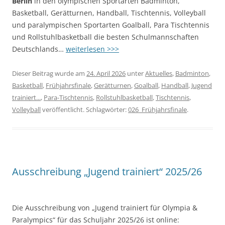
Berlin
in den olympischen Sportarten Badminton,
Basketball, Gerätturnen, Handball, Tischtennis, Volleyball
und paralympischen Sportarten Goalball, Para Tischtennis
und Rollstuhlbasketball die besten Schulmannschaften
Deutschlands…
weiterlesen >>>
Dieser Beitrag wurde am
24. April 2026
unter
Aktuelles
,
Badminton
,
Basketball
,
Frühjahrsfinale
,
Gerätturnen
,
Goalball
,
Handball
,
Jugend
trainiert...
,
Para-Tischtennis
,
Rollstuhlbasketball
,
Tischtennis
,
Volleyball
veröffentlicht. Schlagwörter:
026_Frühjahrsfinale
.
Ausschreibung „Jugend trainiert“ 2025/26
Die Ausschreibung von „Jugend trainiert für Olympia &
Paralympics“ für das Schuljahr 2025/26 ist online: