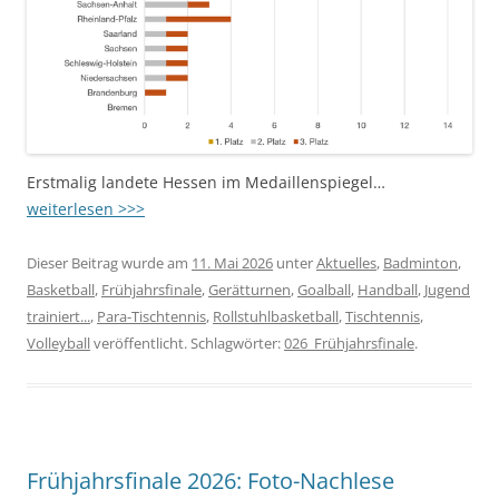
Erstmalig landete Hessen im Medaillenspiegel…
weiterlesen >>>
Dieser Beitrag wurde am
11. Mai 2026
unter
Aktuelles
,
Badminton
,
Basketball
,
Frühjahrsfinale
,
Gerätturnen
,
Goalball
,
Handball
,
Jugend
trainiert...
,
Para-Tischtennis
,
Rollstuhlbasketball
,
Tischtennis
,
Volleyball
veröffentlicht. Schlagwörter:
026_Frühjahrsfinale
.
Frühjahrsfinale 2026: Foto-Nachlese