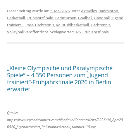
Dieser Beitrag wurde am
5. Mai 2026
unter
Aktuelles
,
Badminton
,
Basketball
,
Frühjahrsfinale
,
Gerätturnen
,
Goalball
,
Handball
,
Jugend
trainiert...
,
Para-Tischtennis
,
Rollstuhlbasketball
,
Tischtennis
,
Volleyball
veröffentlicht. Schlagwörter:
026_Frühjahrsfinale
.
„Kleine Olympische und Paralympische
Spiele“ – 4.350 Personen zum „Jugend
trainiert“-Frühjahrsfinale 2026 in Berlin
erwartet
Quelle:
https://www.jugendtrainiert.com/fileadmin/Content/News/2026/04_Apr/25
0520_Jugendtrainiert_Rollstuhbasketball_sampics115.jpg