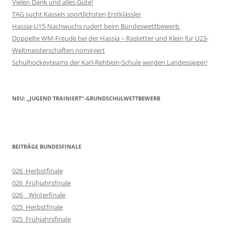
Vielen Dank und alles Gute!
TAG sucht Kassels sportlichsten Erstklässler
Hassia-U15-Nachwuchs rudert beim Bundeswettbewerb
Doppelte WM-Freude bei der Hassia – Rastetter und Klein für U23-
Weltmeisterschaften nominiert
Schulhockeyteams der Karl-Rehbein-Schule werden Landessieger!
NEU: „JUGEND TRAINIERT“-GRUNDSCHULWETTBEWERB
BEITRÄGE BUNDESFINALE
026_Herbstfinale
026_Frühjahrsfinale
026__Winterfinale
025_Herbstfinale
025_Frühjahrsfinale