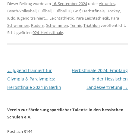
Schwimmen, Tennis und
Dieser Beitrag wurde am
16. September 2024
unter
Aktuelles
,
ermittelt. Quelle: Jugend
Triathlon) sowie drei
Beach-Volleyball
,
Fußball
,
Fußball ID
,
Golf
,
Herbstfinale
,
Hockey
,
trainiert für Olympia…
paralympischen
Judo
,
Jugend trainiert...
,
Leichtathletik
,
Para Leichtathletik
,
Para
Sportarten (Fußball ID,
Schwimmen
,
Rudern
,
Schwimmen
,
Tennis
,
Triathlon
veröffentlicht.
Para Leichtathletik und
Schlagwörter:
024_Herbstfinale
.
Para Schwimmen)
ermittelt.Weitere Infos
hier Weitere Infos hier
Beitragsnavigation
←
Jugend trainiert für
Herbstfinale 2024: Empfang
Olympia & Paralympics:
in der Hessischen
Herbstfinale 2024 in Berlin
Landesvertretung
→
Verein zur Förderung sportlicher Talente in den hessischen
Schulen e.V.
Postfach 3144