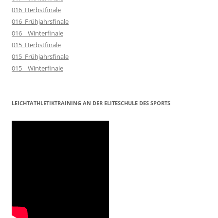
016_Herbstfinale
016_Frühjahrsfinale
016__Winterfinale
015_Herbstfinale
015_Frühjahrsfinale
015__Winterfinale
LEICHTATHLETIKTRAINING AN DER ELITESCHULE DES SPORTS