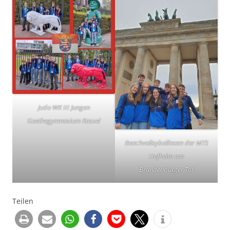
Judo WK III Jungen
Goethegymnasium Kassel
Beachvolleyballteam der MTS
Hofheim am
Brandenburger Tor
Teilen