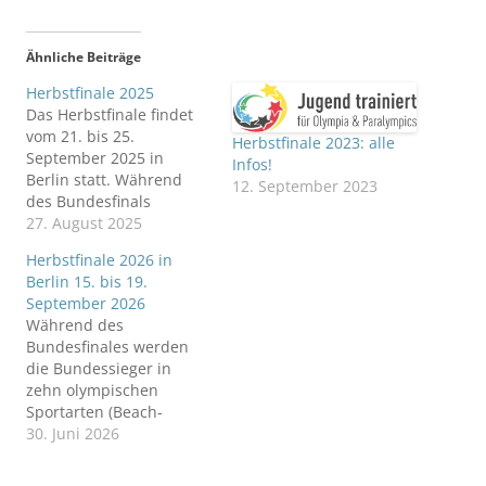
Ähnliche Beiträge
Herbstfinale 2025
Das Herbstfinale findet
vom 21. bis 25.
Herbstfinale 2023: alle
September 2025 in
Infos!
Berlin statt. Während
12. September 2023
des Bundesfinals
wurden die
27. August 2025
Bundessieger in zehn
Herbstfinale 2026 in
olympischen Sportarten
Berlin 15. bis 19.
(Beach-Volleyball,
September 2026
Fußball, Golf, Hockey,
Während des
Judo, Leichtathletik,
Bundesfinales werden
Rudern, Schwimmen,
die Bundessieger in
Tennis und Triathlon)
zehn olympischen
sowie drei
Sportarten (Beach-
paralympischen
Volleyball, Fußball, Golf,
30. Juni 2026
Sportarten (Fußball ID,
Hockey, Judo,
Para Leichtathletik und
Leichtathletik, Rudern,
Para Schwimmen)