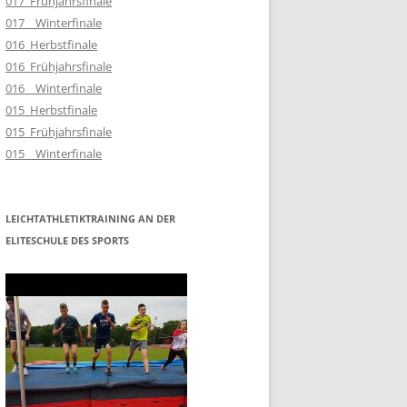
017_Frühjahrsfinale
017__Winterfinale
016_Herbstfinale
016_Frühjahrsfinale
016__Winterfinale
015_Herbstfinale
015_Frühjahrsfinale
015__Winterfinale
LEICHTATHLETIKTRAINING AN DER
ELITESCHULE DES SPORTS