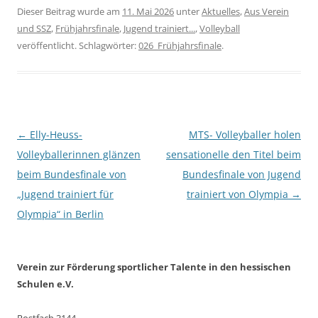
Dieser Beitrag wurde am
11. Mai 2026
unter
Aktuelles
,
Aus Verein
und SSZ
,
Frühjahrsfinale
,
Jugend trainiert...
,
Volleyball
veröffentlicht. Schlagwörter:
026_Frühjahrsfinale
.
Beitragsnavigation
←
Elly-Heuss-
MTS- Volleyballer holen
Volleyballerinnen glänzen
sensationelle den Titel beim
beim Bundesfinale von
Bundesfinale von Jugend
„Jugend trainiert für
trainiert von Olympia
→
Olympia“ in Berlin
Verein zur Förderung sportlicher Talente in den hessischen
Schulen e.V.
Postfach 3144