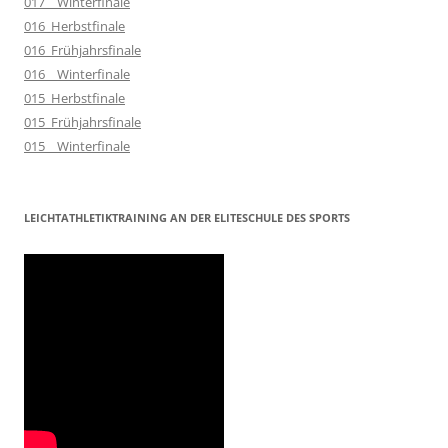
017__Winterfinale
016_Herbstfinale
016_Frühjahrsfinale
016__Winterfinale
015_Herbstfinale
015_Frühjahrsfinale
015__Winterfinale
LEICHTATHLETIKTRAINING AN DER ELITESCHULE DES SPORTS