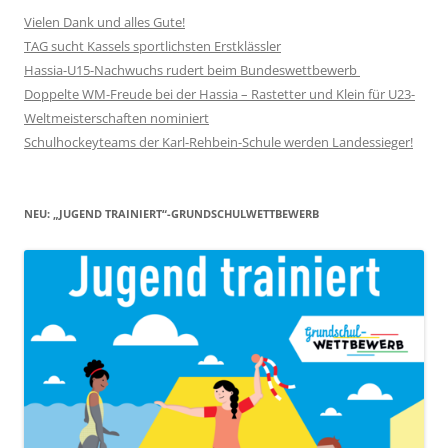
Vielen Dank und alles Gute!
TAG sucht Kassels sportlichsten Erstklässler
Hassia-U15-Nachwuchs rudert beim Bundeswettbewerb
Doppelte WM-Freude bei der Hassia – Rastetter und Klein für U23-
Weltmeisterschaften nominiert
Schulhockeyteams der Karl-Rehbein-Schule werden Landessieger!
NEU: „JUGEND TRAINIERT“-GRUNDSCHULWETTBEWERB