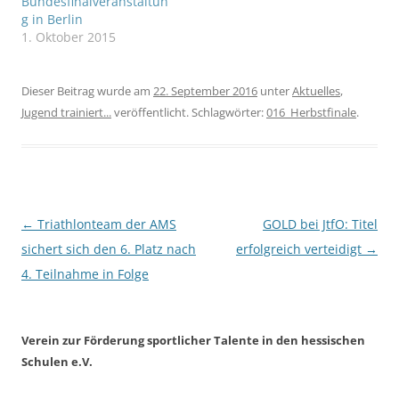
Bundesfinalveranstaltun
g in Berlin
1. Oktober 2015
Dieser Beitrag wurde am
22. September 2016
unter
Aktuelles
,
Jugend trainiert...
veröffentlicht. Schlagwörter:
016_Herbstfinale
.
Beitragsnavigation
←
Triathlonteam der AMS
GOLD bei JtfO: Titel
sichert sich den 6. Platz nach
erfolgreich verteidigt
→
4. Teilnahme in Folge
Verein zur Förderung sportlicher Talente in den hessischen
Schulen e.V.