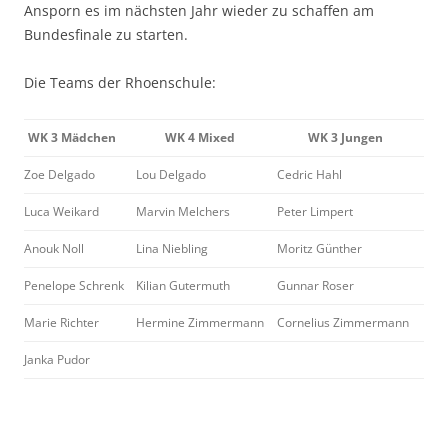
Ansporn es im nächsten Jahr wieder zu schaffen am
Bundesfinale zu starten.
Die Teams der Rhoenschule:
WK 3 Mädchen
WK 4 Mixed
WK 3 Jungen
Zoe Delgado
Lou Delgado
Cedric Hahl
Luca Weikard
Marvin Melchers
Peter Limpert
Anouk Noll
Lina Niebling
Moritz Günther
Penelope Schrenk
Kilian Gutermuth
Gunnar Roser
Marie Richter
Hermine Zimmermann
Cornelius Zimmermann
Janka Pudor