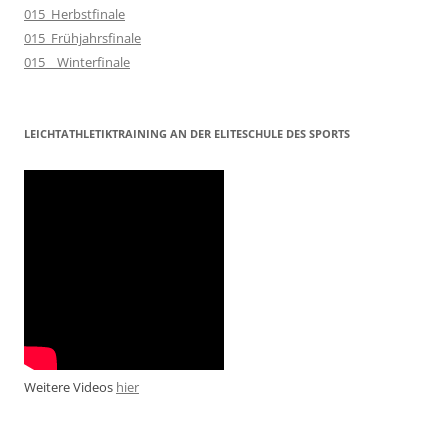
015_Herbstfinale
015_Frühjahrsfinale
015__Winterfinale
LEICHTATHLETIKTRAINING AN DER ELITESCHULE DES SPORTS
Weitere Videos
hier