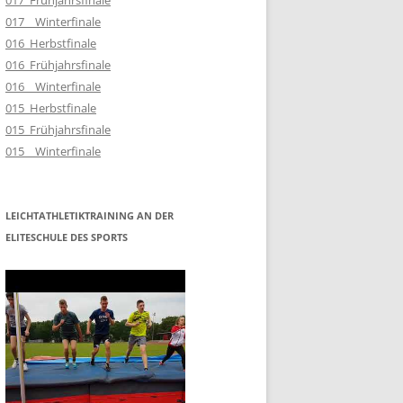
017_Frühjahrsfinale
017__Winterfinale
016_Herbstfinale
016_Frühjahrsfinale
016__Winterfinale
015_Herbstfinale
015_Frühjahrsfinale
015__Winterfinale
LEICHTATHLETIKTRAINING AN DER
ELITESCHULE DES SPORTS