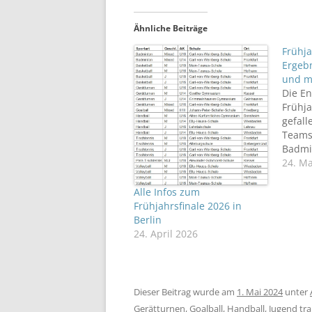
Ähnliche Beiträge
Frühja
Ergebn
und 
Die E
Frühja
gefall
Teams
Badmin
Gerätt
24. Ma
Handba
Rollst
Alle Infos zum
Volley
Frühjahrsfinale 2026 in
ERGEB
Berlin
FRÜHJ
24. April 2026
ÜBERB
FRÜHJ
Medie
Dieser Beitrag wurde am
1. Mai 2024
unter
Gerätturnen
,
Goalball
,
Handball
,
Jugend trai