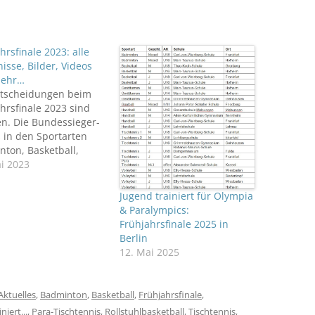
hrsfinale 2023: alle
isse, Bilder, Videos
mehr…
ntscheidungen beim
hrsfinale 2023 sind
en. Die Bundessieger-
 in den Sportarten
ton, Basketball,
urnen, Goalball,
i 2023
ll, (Para) Tischtennis,
uhlbasketball und
Jugend trainiert für Olympia
ball stehen fest: ALLE
& Paralympics:
NISSE VOM
Frühjahrsfinale 2025 in
AHRSFINALE IM
Berlin
LICK
12. Mai 2025
AHRSFINALE 2023: Alle
n
Aktuelles
,
Badminton
,
Basketball
,
Frühjahrsfinale
,
niert...
,
Para-Tischtennis
,
Rollstuhlbasketball
,
Tischtennis
,