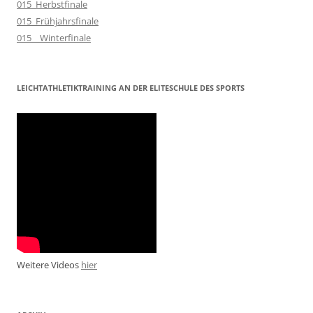
015_Herbstfinale
015_Frühjahrsfinale
015__Winterfinale
LEICHTATHLETIKTRAINING AN DER ELITESCHULE DES SPORTS
Weitere Videos
hier