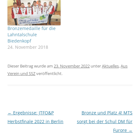
Bronzemedaille für die
Lahntalschule
Biedenkopf
24. November 2018
Dieser Beitrag wurde am
23. November 2022
unter
Aktuelles
,
Aus
Verein und SSZ
veröffentlicht.
Beitragsnavigation
←
Ergebnisse: JTFO&P
Bronze und Platz 4! MTS
Herbstfinale 2022 in Berlin
sorgt bei der Schul DM für
Furore
→