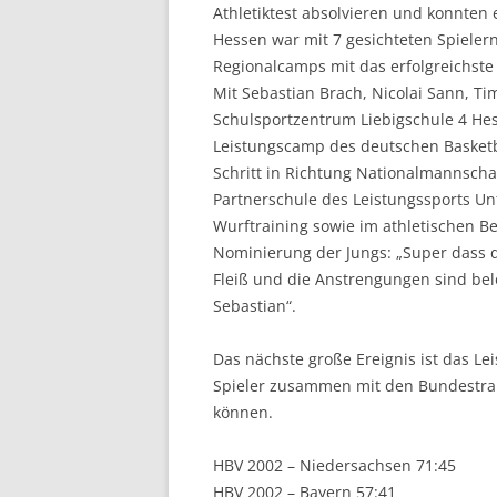
Athletiktest absolvieren und konnten 
Hessen war mit 7 gesichteten Spiele
Regionalcamps mit das erfolgreichst
Mit Sebastian Brach, Nicolai Sann, Ti
Schulsportzentrum Liebigschule 4 Hes
Leistungscamp des deutschen Basketb
Schritt in Richtung Nationalmannsch
Partnerschule des Leistungssports Un
Wurftraining sowie im athletischen Be
Nominierung der Jungs: „Super dass d
Fleiß und die Anstrengungen sind be
Sebastian“.
Das nächste große Ereignis ist das L
Spieler zusammen mit den Bundestrain
können.
HBV 2002 – Niedersachsen 71:45
HBV 2002 – Bayern 57:41