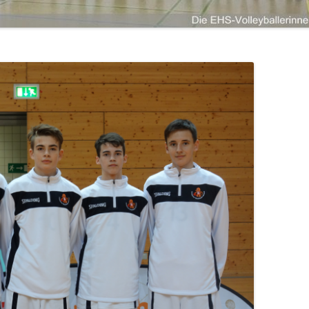
LANDKREIS LIMBURG-WEILBURG
LANDESHAUPTSTADT WIESBADEN
ANMELDEN
LANDKREIS FULDA
LANDKREIS GROSS-GERAU
STADT DARMSTADT
LANDKREIS DARMSTADT-DIEBURG
ODENWALDKREIS
LANDKREIS BERGSTRASSE