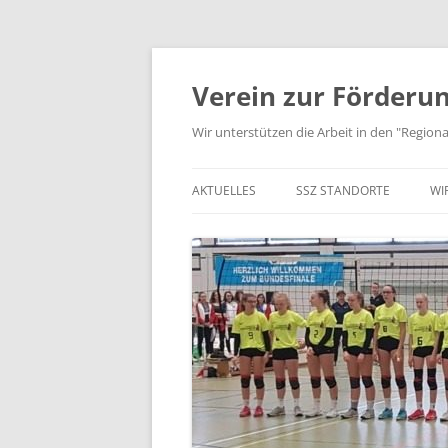
Zum
Inhalt
springen
Verein zur Förderun
Wir unterstützen die Arbeit in den "Regio
AKTUELLES
SSZ STANDORTE
WI
JUGEND TRAINIERT…
STANDORTE IN NORDHESS
K
AUS VEREIN UND SSZ
STANDORTE IN MITTELHES
V
STANDORTE RHEIN-MAIN
S
STANDORTE IN SÜDHESSEN
P
KOOPERIERENDE VERBÄND