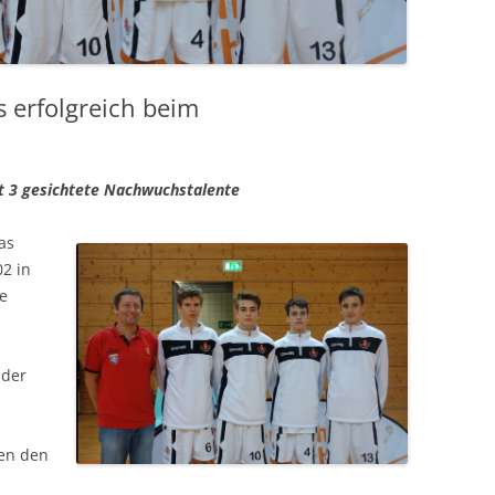
 erfolgreich beim
rt 3 gesichtete Nachwuchstalente
as
2 in
le
 der
ben den