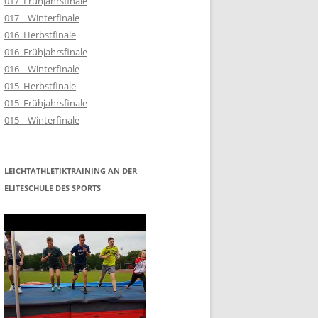
017_Frühjahrsfinale
017__Winterfinale
016_Herbstfinale
016_Frühjahrsfinale
016__Winterfinale
015_Herbstfinale
015_Frühjahrsfinale
015__Winterfinale
LEICHTATHLETIKTRAINING AN DER
ELITESCHULE DES SPORTS