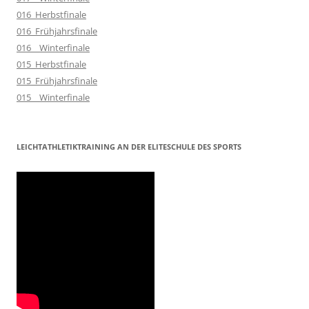
016_Herbstfinale
016_Frühjahrsfinale
016__Winterfinale
015_Herbstfinale
015_Frühjahrsfinale
015__Winterfinale
LEICHTATHLETIKTRAINING AN DER ELITESCHULE DES SPORTS