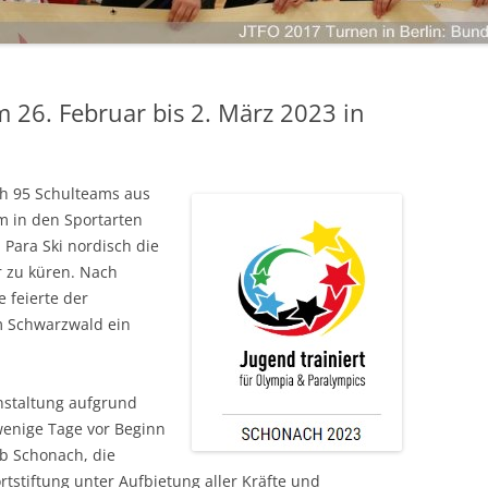
LANDKREIS LIMBURG-WEILBURG
LANDESHAUPTSTADT WIESBADEN
ANMELDEN
LANDKREIS FULDA
LANDKREIS GROSS-GERAU
m 26. Februar bis 2. März 2023 in
STADT DARMSTADT
LANDKREIS DARMSTADT-DIEBURG
ch 95 Schulteams aus
ODENWALDKREIS
 in den Sportarten
d Para Ski nordisch die
LANDKREIS BERGSTRASSE
 zu küren. Nach
 feierte der
m Schwarzwald ein
staltung aufgrund
wenige Tage vor Beginn
ub Schonach, die
stiftung unter Aufbietung aller Kräfte und