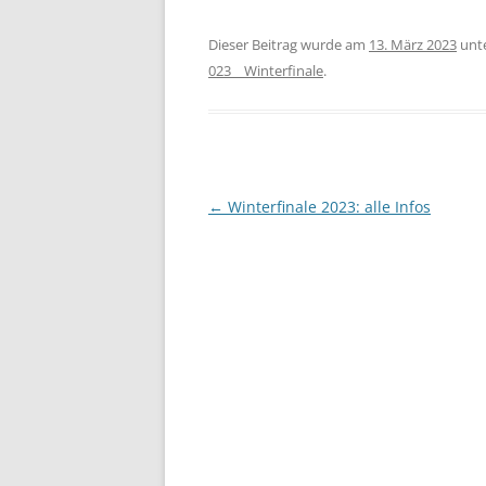
Dieser Beitrag wurde am
13. März 2023
unt
023__Winterfinale
.
Beitragsnavigation
←
Winterfinale 2023: alle Infos