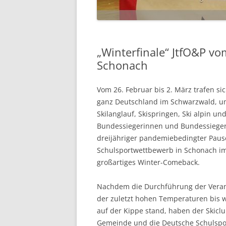
„Winterfinale“ JtfO&P vo
Schonach
Vom 26. Februar bis 2. März trafen si
ganz Deutschland im Schwarzwald, um
Skilanglauf, Skispringen, Ski alpin un
Bundessiegerinnen und Bundessieger
dreijähriger pandemiebedingter Pause
Schulsportwettbewerb in Schonach i
großartiges Winter-Comeback.
Nachdem die Durchführung der Veran
der zuletzt hohen Temperaturen bis 
auf der Kippe stand, haben der Skicl
Gemeinde und die Deutsche Schulsport