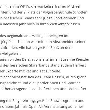
illingen im WK IV, die von Lehrertrainer Michael
rden und der 9. Platz der Vogelsbergschule Schotten
die hessischen Teams sehr junge Sportlerinnen und
 im nächsten Jahr noch in ihren Wettkampfklassen
 des Regionalteams Willingen belegten im
er Jörg Pietschmann war mit dem Abschneiden seiner
 zufrieden. Alle hatten großen Spaß an den
viel gelernt.
ams von den Delegationsleiterinnen Susanne Kienzler-
ens des hessischen Skiverbands stand zudem Herbert
er Experte mit Rat und Tat zur Seite.
licher Sicht hat sich das Team Hessen, durch große
usgezeichnet und die Sportlerinnen und Sportler
en“ hervorragende Botschafterinnen und Botschafter
tung mit Siegerehrung, großem Showprogramm und
n diesem Jahr als Open Air Veranstaltung auf einer