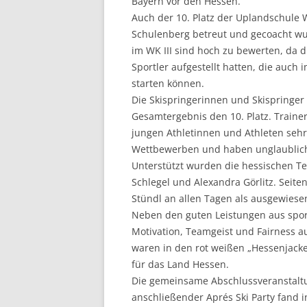
Bayern vor den Hessen.
Auch der 10. Platz der Uplandschule W
Schulenberg betreut und gecoacht wu
im WK III sind hoch zu bewerten, da 
Sportler aufgestellt hatten, die auch
starten können.
Die Skispringerinnen und Skispringer
Gesamtergebnis den 10. Platz. Train
jungen Athletinnen und Athleten sehr
Wettbewerben und haben unglaublich 
Unterstützt wurden die hessischen Te
Schlegel und Alexandra Görlitz. Seit
Stündl an allen Tagen als ausgewiesen
Neben den guten Leistungen aus sport
Motivation, Teamgeist und Fairness a
waren in den rot weißen „Hessenjack
für das Land Hessen.
Die gemeinsame Abschlussveranstal
anschließender Aprés Ski Party fand i