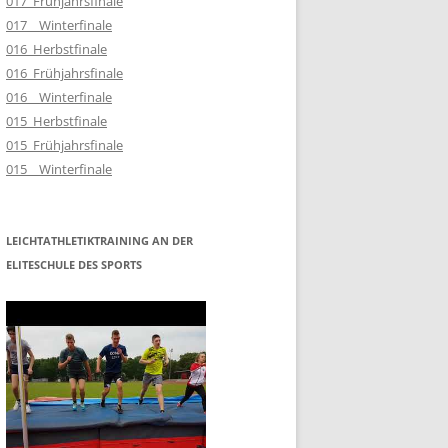
017_Frühjahrsfinale
017__Winterfinale
016_Herbstfinale
016_Frühjahrsfinale
016__Winterfinale
015_Herbstfinale
015_Frühjahrsfinale
015__Winterfinale
LEICHTATHLETIKTRAINING AN DER
ELITESCHULE DES SPORTS