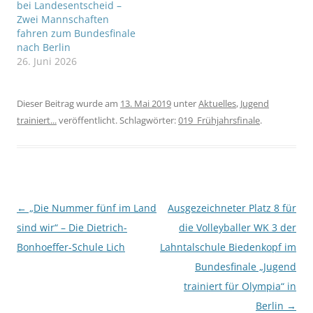
bei Landesentscheid –
langersehnten
Zwei Mannschaften
Bundesfinale von
fahren zum Bundesfinale
„Jugend trainiert für
nach Berlin
Olympia“ teil. Vom…
26. Juni 2026
Dieser Beitrag wurde am
13. Mai 2019
unter
Aktuelles
,
Jugend
trainiert...
veröffentlicht. Schlagwörter:
019_Frühjahrsfinale
.
Beitragsnavigation
←
„Die Nummer fünf im Land
Ausgezeichneter Platz 8 für
sind wir“ – Die Dietrich-
die Volleyballer WK 3 der
Bonhoeffer-Schule Lich
Lahntalschule Biedenkopf im
Bundesfinale „Jugend
trainiert für Olympia“ in
Berlin
→