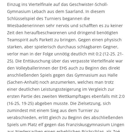
Einzug ins Viertelfinale auf das Geschwister-Scholl-
Gymnasium Lebach aus dem Saarland. In diesem
Schlüsselspiel des Turniers begannen die
Wiesbadenerinnen sehr nervös und schafften es zu keiner
Zeit den heraufbeschworenen und dringend benötigten
Teamspirit aufs Parkett zu bringen. Gegen einen physisch
starken, aber spielerisch durchaus schlagbaren Gegner,
verlor man in der Folge unnötig deutlich mit 0:2 (12-25. 21-
25). Die Enttäuschung über das verpasste Viertelfinale war
den Volleyballerinnen der EHS auch zu Beginn des direkt
anschließenden Spiels gegen das Gymnasium aus Halle
(Sachen-Anhalt) noch anzumerken, welches man trotz
einer deutlichen Leistungssteigerung im Vergleich zur
ersten Partie des zweiten Wettkampftages ebenfalls mit 2:0
(16-25, 19-25) abgeben musste. Die Zielsetzung, sich
zumindest mit einem Sieg aus dem Turnier zu
verabschieden, erlitt gleich zu Beginn des abschließenden
Spiels um Platz elf gegen das Franziskusgymnasium Lingen
aus Niedersachen einen erheblichen Rückschlag, als Zoé