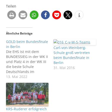
Teilen
Ähnliche Beiträge
GOLD beim Bundesfinale
in Berlin
Carl-von-Weinberg-
Die EHS ist mit dem
Schule groß vertreten
BUNDESSIEG in der WK II
beim Bundesfinale in
und Platz 4 in der WK III
Berlin
die beste Schule
31. Mai 2016
Deutschlands im
Volleyball der Mädchen
13. Mai 2022
Berlin Nach zweijähriger,
coronabedingter
Unterbrechung nahm
die Elly-Heuss-Schule als
Vertreter Hessens erneut
mit zwei
KRS-Ruderer erfolgreich
Schulmannschaften am