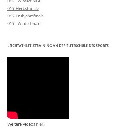
016__Winterfinale
015_Herbstfinale
015_Frühjahrsfinale
015__Winterfinale
LEICHTATHLETIKTRAINING AN DER ELITESCHULE DES SPORTS
Weitere Videos
hier