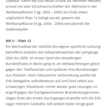
Olympia“ nahm die Elly-Heuss-Schule als Vertreter Hessens
erneut mit zwei Schulmannschaften teil. Während in der
Wettkampfklasse II (Jg. 2002 – 2005) am Ende etwas
unglücklich Platz 12 belegt wurde, gewann die
Wettkampfklasse III (Jg. 2004 – 2006) sensationell die
Goldmedaille!
WK II – Platz 12
Ein Wechselbad der Gefühle die eigene sportliche Leistung
betreffend erlebten die Volleyballmädchen der Jahrgänge
2002 bis 2005. Im ersten Spiel des diesjährigen
Bundesfinales in Berlin ging es am Mittwochmorgen gleich
gegen den Titelfavoriten und späteren Vize-Bundessieger
aus Potsdam. Nach fokussierter Vorbereitung spielte die
EHS-Delegation selbstbewusst auf und fand selbst aus
schwierigen Situationen immer wieder gute Lösungen im
Angriff gegen die hochgewachsenen Brandenburgerinnen.
Gegen Ende des ersten Durchganges erspielte sich die EHS
sogar mehrere Satzbälle, ließ jedoch leider einige gute