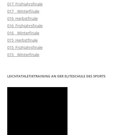
017_Frühjahrsfinale
017__Winterfinale
016_Herbstfinale
016_Frühjahrsfinale
016__Winterfinale
015_Herbstfinale
015_Frühjahrsfinale
015__Winterfinale
LEICHTATHLETIKTRAINING AN DER ELITESCHULE DES SPORTS