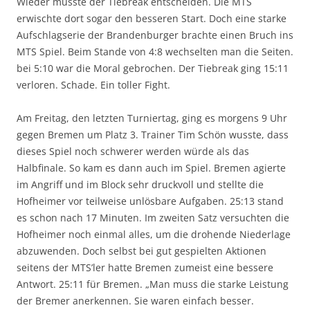
Wieder musste der Tiebreak entscheiden. Die MTS
erwischte dort sogar den besseren Start. Doch eine starke
Aufschlagserie der Brandenburger brachte einen Bruch ins
MTS Spiel. Beim Stande von 4:8 wechselten man die Seiten.
bei 5:10 war die Moral gebrochen. Der Tiebreak ging 15:11
verloren. Schade. Ein toller Fight.
Am Freitag, den letzten Turniertag, ging es morgens 9 Uhr
gegen Bremen um Platz 3. Trainer Tim Schön wusste, dass
dieses Spiel noch schwerer werden würde als das
Halbfinale. So kam es dann auch im Spiel. Bremen agierte
im Angriff und im Block sehr druckvoll und stellte die
Hofheimer vor teilweise unlösbare Aufgaben. 25:13 stand
es schon nach 17 Minuten. Im zweiten Satz versuchten die
Hofheimer noch einmal alles, um die drohende Niederlage
abzuwenden. Doch selbst bei gut gespielten Aktionen
seitens der MTS’ler hatte Bremen zumeist eine bessere
Antwort. 25:11 für Bremen. „Man muss die starke Leistung
der Bremer anerkennen. Sie waren einfach besser.