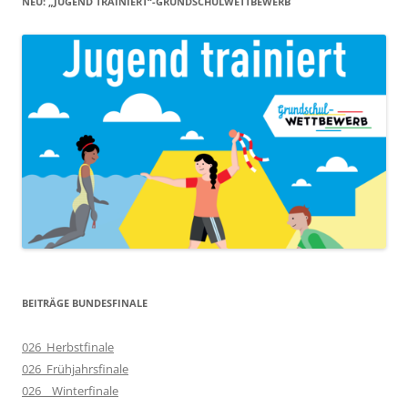
NEU: „JUGEND TRAINIERT“-GRUNDSCHULWETTBEWERB
BEITRÄGE BUNDESFINALE
026_Herbstfinale
026_Frühjahrsfinale
026__Winterfinale