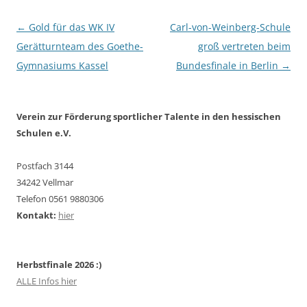
Beitragsnavigation
←
Gold für das WK IV
Carl-von-Weinberg-Schule
Gerätturnteam des Goethe-
groß vertreten beim
Gymnasiums Kassel
Bundesfinale in Berlin
→
Verein zur Förderung sportlicher Talente in den hessischen
Schulen e.V.
Postfach 3144
34242 Vellmar
Telefon 0561 9880306
Kontakt:
hier
Herbstfinale 2026 :)
ALLE Infos hier