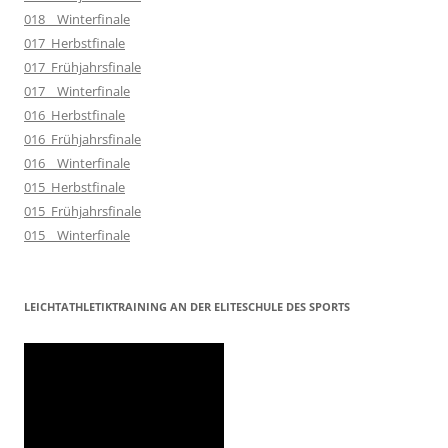
018__Winterfinale
017_Herbstfinale
017_Frühjahrsfinale
017__Winterfinale
016_Herbstfinale
016_Frühjahrsfinale
016__Winterfinale
015_Herbstfinale
015_Frühjahrsfinale
015__Winterfinale
LEICHTATHLETIKTRAINING AN DER ELITESCHULE DES SPORTS