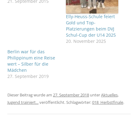
Rudermädchen der Karl-
21. September 2015
Rehbein-Schule kehren
beide mit dem fünften
Elly-Heuss-Schule feiert
Platz vom 90.
Gold und Top-
Bundesfinale des
Platzierungen beim DVJ
Schulsportwettkampfs
Schul-Cup der U14 2025
„Jugend trainiert für
20. November 2025
Olympia“ aus Berlin
zurück. Der Wettbewerb
Berlin war für das
„Jugend trainiert für
Philippinum eine Reise
Olympia“ gilt als der
wert – Silber für die
weltweit größte
Mädchen
Schulsportwettbewerb,
27. September 2019
etwa…
Dieser Beitrag wurde am
27. September 2018
unter
Aktuelles
,
Jugend trainiert...
veröffentlicht. Schlagwörter:
018_Herbstfinale
.