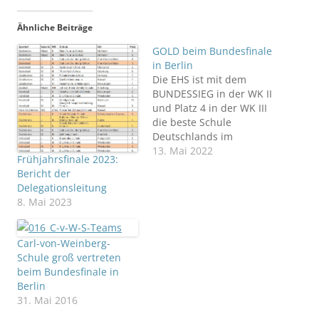
Ähnliche Beiträge
GOLD beim Bundesfinale
in Berlin
Die EHS ist mit dem
BUNDESSIEG in der WK II
und Platz 4 in der WK III
die beste Schule
Deutschlands im
Volleyball der Mädchen
13. Mai 2022
Frühjahrsfinale 2023:
Berlin Nach zweijähriger,
Bericht der
coronabedingter
Delegationsleitung
Unterbrechung nahm
8. Mai 2023
die Elly-Heuss-Schule als
Vertreter Hessens erneut
mit zwei
Carl-von-Weinberg-
Schulmannschaften am
Schule groß vertreten
langersehnten
beim Bundesfinale in
Bundesfinale von
Berlin
„Jugend trainiert für
31. Mai 2016
Olympia“ teil. Vom…