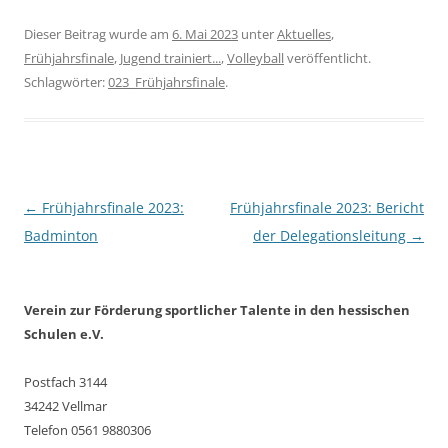
Dieser Beitrag wurde am
6. Mai 2023
unter
Aktuelles
,
Frühjahrsfinale
,
Jugend trainiert...
,
Volleyball
veröffentlicht.
Schlagwörter:
023_Frühjahrsfinale
.
Beitragsnavigation
←
Frühjahrsfinale 2023:
Frühjahrsfinale 2023: Bericht
Badminton
der Delegationsleitung
→
Verein zur Förderung sportlicher Talente in den hessischen
Schulen e.V.
Postfach 3144
34242 Vellmar
Telefon 0561 9880306