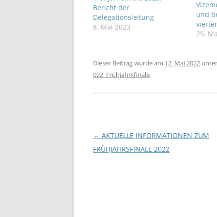
Vizeme
Bericht der
und b
Delegationsleitung
vierte
8. Mai 2023
25. Ma
Dieser Beitrag wurde am
12. Mai 2022
unte
022_Frühjahrsfinale
.
Beitragsnavigation
←
AKTUELLE INFORMATIONEN ZUM
FRÜHJAHRSFINALE 2022