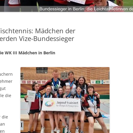
LANDKREIS LIMBURG-WEILBURG
LANDESHAUPTSTADT WIESBADEN
ANMELDEN
LANDKREIS FULDA
LANDKREIS GROSS-GERAU
ischtennis: Mädchen der
STADT DARMSTADT
erden Vize-Bundessieger
LANDKREIS DARMSTADT-DIEBURG
ie WK III Mädchen in Berlin
ODENWALDKREIS
LANDKREIS BERGSTRASSE
uchern
nehmer
gut
le die
 die
lan
ken