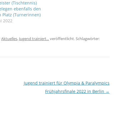
ister (Tischtennis)
elegen ebenfalls den
n Platz (Turnerinnen)
i 2022
r
Aktuelles
,
Jugend trainiert...
veröffentlicht. Schlagwörter:
Jugend trainiert für Olympia & Paralympics
Frühjahrsfinale 2022 in Berlin
→