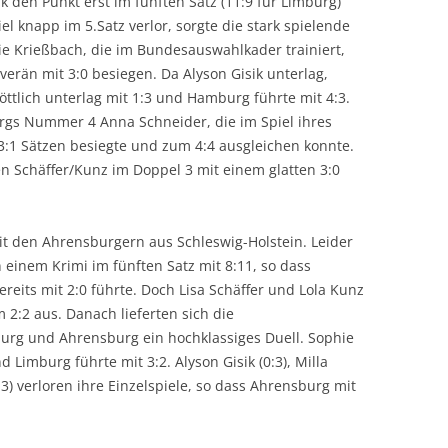
k den Punkt erst im fünften Satz (11:9 für Limburg)
iel knapp im 5.Satz verlor, sorgte die stark spielende
ie Krießbach, die im Bundesauswahlkader trainiert,
rän mit 3:0 besiegen. Da Alyson Gisik unterlag,
Göttlich unterlag mit 1:3 und Hamburg führte mit 4:3.
gs Nummer 4 Anna Schneider, die im Spiel ihres
3:1 Sätzen besiegte und zum 4:4 ausgleichen konnte.
en Schäffer/Kunz im Doppel 3 mit einem glatten 3:0
t den Ahrensburgern aus Schleswig-Holstein. Leider
 einem Krimi im fünften Satz mit 8:11, so dass
eits mit 2:0 führte. Doch Lisa Schäffer und Lola Kunz
2:2 aus. Danach lieferten sich die
rg und Ahrensburg ein hochklassiges Duell. Sophie
 Limburg führte mit 3:2. Alyson Gisik (0:3), Milla
:3) verloren ihre Einzelspiele, so dass Ahrensburg mit