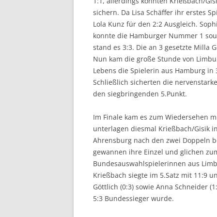
1:1, allerdings konnten Krießbach/Gisi
sichern. Da Lisa Schäffer ihr erstes Sp
Lola Kunz für den 2:2 Ausgleich. Soph
konnte die Hamburger Nummer 1 souve
stand es 3:3. Die an 3 gesetzte Milla 
Nun kam die große Stunde von Limbur
Lebens die Spielerin aus Hamburg in 
Schließlich sicherten die nervenstark
den siegbringenden 5.Punkt.
Im Finale kam es zum Wiedersehen mi
unterlagen diesmal Krießbach/Gisik in
Ahrensburg nach den zwei Doppeln ber
gewannen ihre Einzel und glichen zum 
Bundesauswahlspielerinnen aus Limbu
Krießbach siegte im 5.Satz mit 11:9 und
Göttlich (0:3) sowie Anna Schneider (1
5:3 Bundessieger wurde.