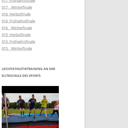
017_Frühjahrsfinale
017__Winterfinale
016_Herbstfinale
016_Frühjahrsfinale
016__Winterfinale
015_Herbstfinale
015_Frühjahrsfinale
015__Winterfinale
LEICHTATHLETIKTRAINING AN DER
ELITESCHULE DES SPORTS