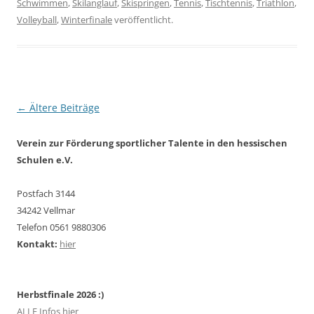
Schwimmen
,
Skilanglauf
,
Skispringen
,
Tennis
,
Tischtennis
,
Triathlon
,
Volleyball
,
Winterfinale
veröffentlicht.
Beitragsnavigation
←
Ältere Beiträge
Verein zur Förderung sportlicher Talente in den hessischen
Schulen e.V.
Postfach 3144
34242 Vellmar
Telefon 0561 9880306
Kontakt:
hier
Herbstfinale 2026 :)
ALLE Infos hier