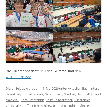
Die Turnmannschaft U14 des Grimmelshausen…
weiterlesen >>>
Dieser Beitrag wurde am
11. Mai 2026
unter
Aktuelles
,
Badminton
,
Basketball
,
Frühjahrsfinale
,
Gerätturnen
,
Goalball
,
Handball
,
Jugend
trainiert...
,
Para-Tischtennis
,
Rollstuhlbasketball
,
Tischtennis
,
Volleyball
veröffentlicht. Schlagwörter:
026_Frühjahrsfinale
.