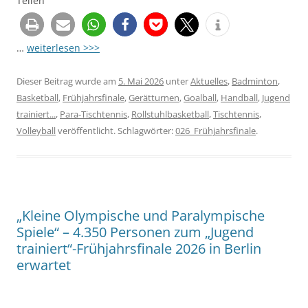
Teilen
…
weiterlesen >>>
Dieser Beitrag wurde am
5. Mai 2026
unter
Aktuelles
,
Badminton
,
Basketball
,
Frühjahrsfinale
,
Gerätturnen
,
Goalball
,
Handball
,
Jugend
trainiert...
,
Para-Tischtennis
,
Rollstuhlbasketball
,
Tischtennis
,
Volleyball
veröffentlicht. Schlagwörter:
026_Frühjahrsfinale
.
„Kleine Olympische und Paralympische
Spiele“ – 4.350 Personen zum „Jugend
trainiert“-Frühjahrsfinale 2026 in Berlin
erwartet