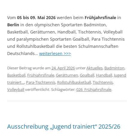
Vom
05 bis 09. Mai 2026
werden beim
Frühjahrsfinale
in
Berlin
in den olympischen Sportarten Badminton,
Basketball, Gerätturnen, Handball, Tischtennis, Volleyball
und paralympischen Sportarten Goalball, Para Tischtennis
und Rollstuhlbasketball die besten Schulmannschaften
Deutschlands…
weiterlesen >>>
Dieser Beitrag wurde am
24. April 2026
unter
Aktuelles
,
Badminton
,
Basketball
,
Frühjahrsfinale
,
Gerätturnen
,
Goalball
,
Handball
,
Jugend
trainiert...
,
Para-Tischtennis
,
Rollstuhlbasketball
,
Tischtennis
,
Volleyball
veröffentlicht. Schlagwörter:
026_Frühjahrsfinale
.
Ausschreibung „Jugend trainiert“ 2025/26