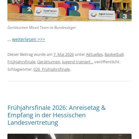
Gerätturnen Mixed Team ist Bundessieger
…
weiterlesen >>>
Dieser Beitrag wurde am
7. Mai 2026
unter
Aktuelles
,
Basketball
,
Frühjahrsfinale
,
Gerätturnen
,
Jugend trainiert...
veröffentlicht.
Schlagwörter:
026_Frühjahrsfinale
.
Frühjahrsfinale 2026: Anreisetag &
Empfang in der Hessischen
Landesvertretung