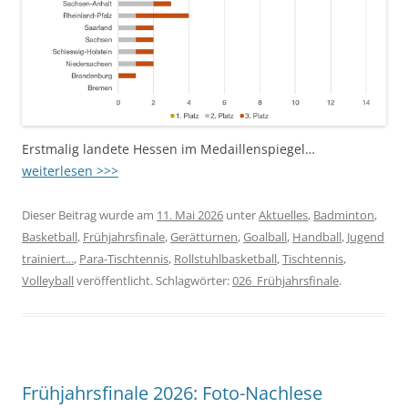
Erstmalig landete Hessen im Medaillenspiegel…
weiterlesen >>>
Dieser Beitrag wurde am
11. Mai 2026
unter
Aktuelles
,
Badminton
,
Basketball
,
Frühjahrsfinale
,
Gerätturnen
,
Goalball
,
Handball
,
Jugend
trainiert...
,
Para-Tischtennis
,
Rollstuhlbasketball
,
Tischtennis
,
Volleyball
veröffentlicht. Schlagwörter:
026_Frühjahrsfinale
.
Frühjahrsfinale 2026: Foto-Nachlese