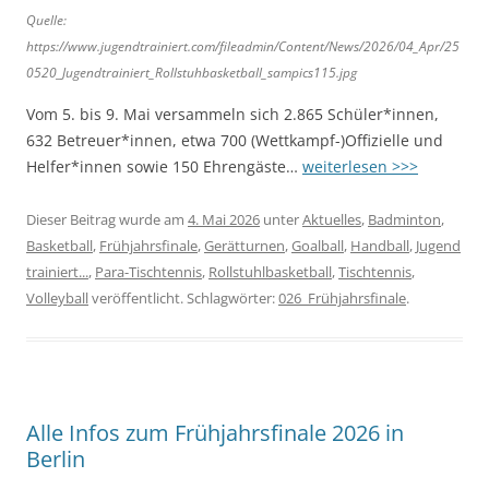
Quelle:
https://www.jugendtrainiert.com/fileadmin/Content/News/2026/04_Apr/25
0520_Jugendtrainiert_Rollstuhbasketball_sampics115.jpg
Vom 5. bis 9. Mai versammeln sich 2.865 Schüler*innen,
632 Betreuer*innen, etwa 700 (Wettkampf-)Offizielle und
Helfer*innen sowie 150 Ehrengäste…
weiterlesen >>>
Dieser Beitrag wurde am
4. Mai 2026
unter
Aktuelles
,
Badminton
,
Basketball
,
Frühjahrsfinale
,
Gerätturnen
,
Goalball
,
Handball
,
Jugend
trainiert...
,
Para-Tischtennis
,
Rollstuhlbasketball
,
Tischtennis
,
Volleyball
veröffentlicht. Schlagwörter:
026_Frühjahrsfinale
.
Alle Infos zum Frühjahrsfinale 2026 in
Berlin