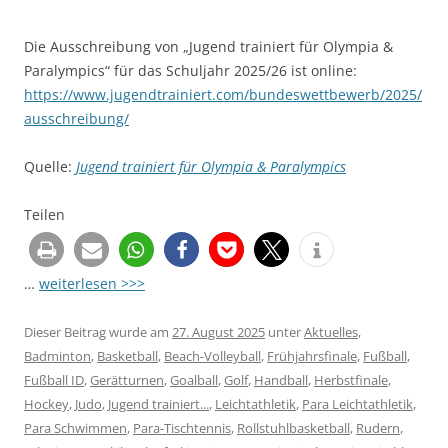
Die Ausschreibung von „Jugend trainiert für Olympia &
Paralympics“ für das Schuljahr 2025/26 ist online:
https://www.jugendtrainiert.com/bundeswettbewerb/2025/
ausschreibung/
Quelle:
Jugend trainiert für Olympia & Paralympics
Teilen
…
weiterlesen >>>
Dieser Beitrag wurde am
27. August 2025
unter
Aktuelles
,
Badminton
,
Basketball
,
Beach-Volleyball
,
Frühjahrsfinale
,
Fußball
,
Fußball ID
,
Gerätturnen
,
Goalball
,
Golf
,
Handball
,
Herbstfinale
,
Hockey
,
Judo
,
Jugend trainiert...
,
Leichtathletik
,
Para Leichtathletik
,
Para Schwimmen
,
Para-Tischtennis
,
Rollstuhlbasketball
,
Rudern
,