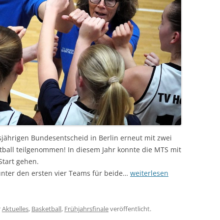
jährigen Bundesentscheid in Berlin erneut mit zwei
all teilgenommen! In diesem Jahr konnte die MTS mit
tart gehen.
 unter den ersten vier Teams für beide…
weiterlesen
r
Aktuelles
,
Basketball
,
Frühjahrsfinale
veröffentlicht.