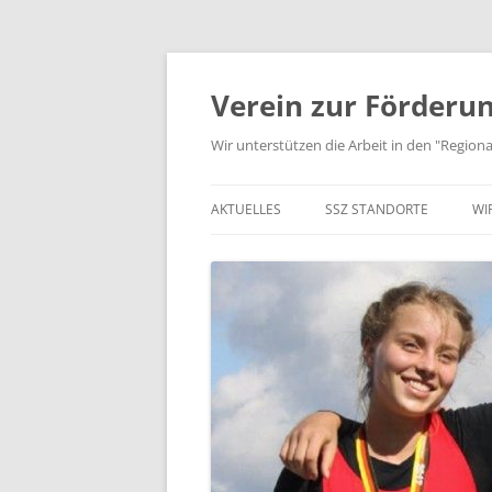
Zum
Inhalt
springen
Verein zur Förderun
Wir unterstützen die Arbeit in den "Regio
AKTUELLES
SSZ STANDORTE
WI
JUGEND TRAINIERT…
STANDORTE IN NORDHESS
K
AUS VEREIN UND SSZ
STANDORTE IN MITTELHES
V
STANDORTE RHEIN-MAIN
S
STANDORTE IN SÜDHESSEN
P
KOOPERIERENDE VERBÄND