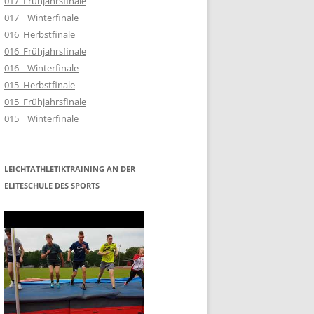
017_Frühjahrsfinale
017__Winterfinale
016_Herbstfinale
016_Frühjahrsfinale
016__Winterfinale
015_Herbstfinale
015_Frühjahrsfinale
015__Winterfinale
LEICHTATHLETIKTRAINING AN DER
ELITESCHULE DES SPORTS