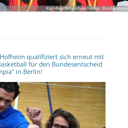
LANDKREIS LIMBURG-WEILBURG
LANDESHAUPTSTADT WIESBADEN
ANMELDEN
LANDKREIS FULDA
LANDKREIS GROSS-GERAU
STADT DARMSTADT
LANDKREIS DARMSTADT-DIEBURG
ofheim qualifiziert sich erneut mit
ODENWALDKREIS
asketball für den Bundesentscheid
LANDKREIS BERGSTRASSE
mpia“ in Berlin!