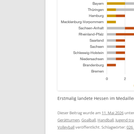
Erstmalig landete Hessen im Medaill
Dieser Beitrag wurde am
11. Mai 2026
unte
Gerätturnen
,
Goalball
,
Handball
,
Jugend trai
Volleyball
veröffentlicht. Schlagwörter:
026_