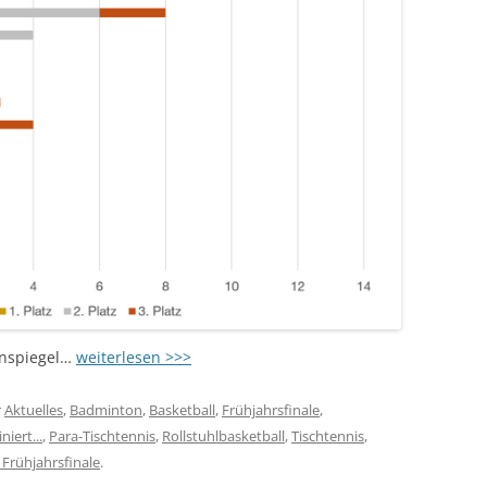
enspiegel…
weiterlesen >>>
r
Aktuelles
,
Badminton
,
Basketball
,
Frühjahrsfinale
,
niert...
,
Para-Tischtennis
,
Rollstuhlbasketball
,
Tischtennis
,
Frühjahrsfinale
.