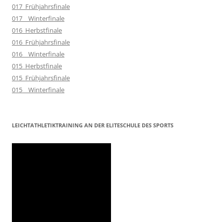
017_Frühjahrsfinale
017__Winterfinale
016_Herbstfinale
016_Frühjahrsfinale
016__Winterfinale
015_Herbstfinale
015_Frühjahrsfinale
015__Winterfinale
LEICHTATHLETIKTRAINING AN DER ELITESCHULE DES SPORTS