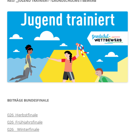
NEU: „JUGEND TRAINIERT“-GRUNDSCHULWETTBEWERB
BEITRÄGE BUNDESFINALE
026_Herbstfinale
026_Frühjahrsfinale
026__Winterfinale