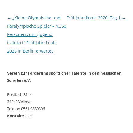
Beitragsnavigation
←
„Kleine Olympische und
Frühjahrsfinale 2026: Tag 1
→
Paralympische Spiele“ – 4.350
Personen zum „Jugend
trainiert“-Frühjahrsfinale
2026 in Berlin erwartet
Verein zur Förderung sportlicher Talente in den hessischen
Schulen e.V.
Postfach 3144
34242 Vellmar
Telefon 0561 9880306
Kontakt:
hier