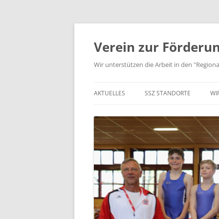
Zum
Inhalt
springen
Verein zur Förderun
Wir unterstützen die Arbeit in den "Regio
AKTUELLES
SSZ STANDORTE
WI
JUGEND TRAINIERT…
STANDORTE IN NORDHESS
K
AUS VEREIN UND SSZ
STANDORTE IN MITTELHES
V
STANDORTE RHEIN-MAIN
S
STANDORTE IN SÜDHESSEN
P
KOOPERIERENDE VERBÄND