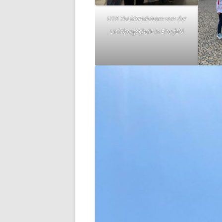
U18 Tischtennisteam von der
Lichtbergschule in Eiterfeld