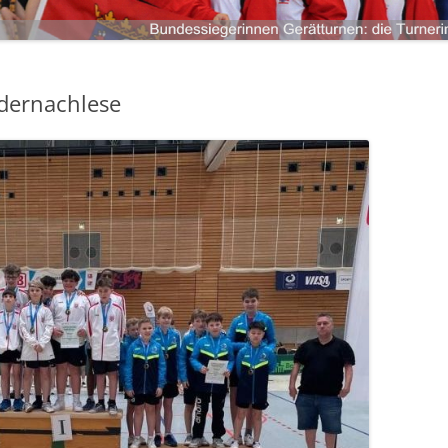
LANDKREIS LIMBURG-WEILBURG
LANDESHAUPTSTADT WIESBADEN
ANMELDEN
LANDKREIS FULDA
LANDKREIS GROSS-GERAU
ldernachlese
STADT DARMSTADT
LANDKREIS DARMSTADT-DIEBURG
ODENWALDKREIS
LANDKREIS BERGSTRASSE