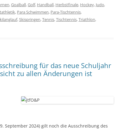
urnen
,
Goalball
,
Golf
,
Handball
,
Herbstfinale
,
Hockey
,
Judo
,
tathletik
,
Para Schwimmen
,
Para-Tischtennis
,
kilanglauf
,
Skispringen
,
Tennis
,
Tischtennis
,
Triathlon
,
usschreibung für das neue Schuljahr
sicht zu allen Änderungen ist
-19. September 2024) gilt noch die Ausschreibung des