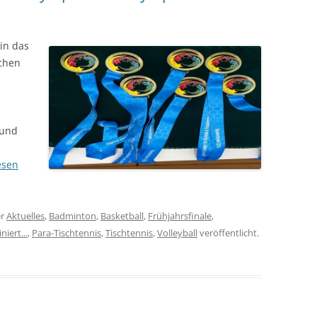
lin das
schen
 und
esen
er
Aktuelles
,
Badminton
,
Basketball
,
Frühjahrsfinale
,
niert...
,
Para-Tischtennis
,
Tischtennis
,
Volleyball
veröffentlicht.