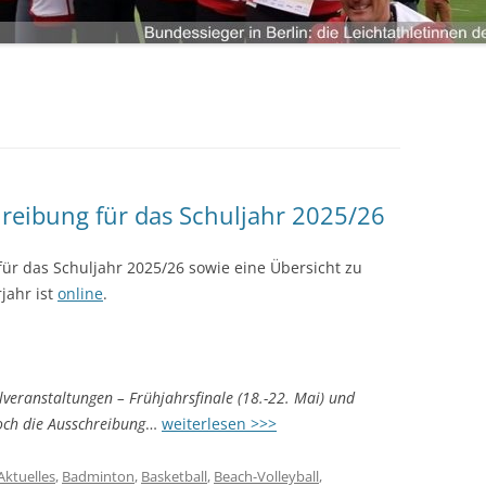
LANDKREIS LIMBURG-WEILBURG
LANDESHAUPTSTADT WIESBADEN
ANMELDEN
LANDKREIS FULDA
LANDKREIS GROSS-GERAU
STADT DARMSTADT
LANDKREIS DARMSTADT-DIEBURG
hreibung für das Schuljahr 2025/26
ODENWALDKREIS
LANDKREIS BERGSTRASSE
für das Schuljahr 2025/26 sowie eine Übersicht zu
jahr ist
online
.
lveranstaltungen – Frühjahrsfinale (18.-22. Mai) und
noch die Ausschreibung
…
weiterlesen >>>
Aktuelles
,
Badminton
,
Basketball
,
Beach-Volleyball
,