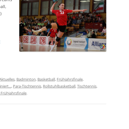
all,
)
m
Aktuelles
,
Badminton
,
Basketball
,
Frühjahrsfinale
,
niert...
,
Para-Tischtennis
,
Rollstuhlbasketball
,
Tischtennis
,
Frühjahrsfinale
.