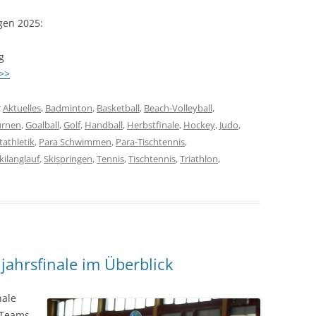
gen 2025:
g
>>
r
Aktuelles
,
Badminton
,
Basketball
,
Beach-Volleyball
,
urnen
,
Goalball
,
Golf
,
Handball
,
Herbstfinale
,
Hockey
,
Judo
,
tathletik
,
Para Schwimmen
,
Para-Tischtennis
,
kilanglauf
,
Skispringen
,
Tennis
,
Tischtennis
,
Triathlon
,
jahrsfinale im Überblick
nale
-Teams