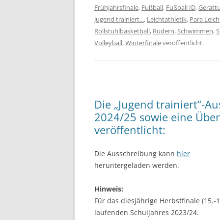
Frühjahrsfinale
,
Fußball
,
Fußball ID
,
Gerätt
Jugend trainiert...
,
Leichtathletik
,
Para Leich
Rollstuhlbasketball
,
Rudern
,
Schwimmen
,
S
Volleyball
,
Winterfinale
veröffentlicht.
Die „Jugend trainiert“-A
2024/25 sowie eine Über
veröffentlicht:
Die Ausschreibung kann
hier
heruntergeladen werden.
Hinweis:
Für das diesjährige Herbstfinale (15.
laufenden Schuljahres 2023/24.