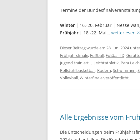
Termine der Bundesfinalveranstaltun
Winter
| 16.-20. Februar | Nesselwan
Frühjahr
| 18.-22. Mai…
weiterlesen >
Dieser Beitrag wurde am
28. Juni 2024
unte
Frühjahrsfinale
,
Fußball
,
Fußball ID
,
Gerätt
Jugend trainiert...
,
Leichtathletik
,
Para Leich
Rollstuhlbasketball
,
Rudern
,
Schwimmen
,
S
Volleyball
,
Winterfinale
veröffentlicht.
Alle Ergebnisse vom Früh
Die Entscheidungen beim Frühjahrsfi
2024 sind gefallen. Die Bundessieger