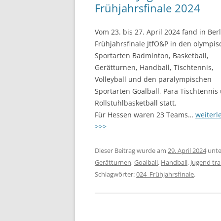
Frühjahrsfinale 2024
Vom 23. bis 27. April 2024 fand in Ber
Frühjahrsfinale JtfO&P in den olympi
Sportarten Badminton, Basketball,
Gerätturnen, Handball, Tischtennis,
Volleyball und den paralympischen
Sportarten Goalball, Para Tischtennis
Rollstuhlbasketball statt.
Für Hessen waren 23 Teams…
weiterl
>>>
Dieser Beitrag wurde am
29. April 2024
unt
Gerätturnen
,
Goalball
,
Handball
,
Jugend trai
Schlagwörter:
024_Frühjahrsfinale
.