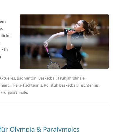
 ein
e,
blicke
,
e in
in
Aktuelles
,
Badminton
,
Basketball
,
Frühjahrsfinale
,
niert...
,
Para-Tischtennis
,
Rollstuhlbasketball
,
Tischtennis
,
Frühjahrsfinale
.
t für Olympia & Paralympics