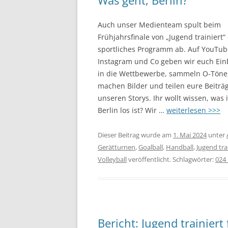
Was geht, Berlin?
Auch unser Medienteam spult beim
Frühjahrsfinale von „Jugend trainiert“
sportliches Programm ab. Auf YouTub
Instagram und Co geben wir euch Ein
in die Wettbewerbe, sammeln O-Töne
machen Bilder und teilen eure Beiträg
unseren Storys. Ihr wollt wissen, was 
Berlin los ist? Wir …
weiterlesen >>>
Dieser Beitrag wurde am
1. Mai 2024
unter
Gerätturnen
,
Goalball
,
Handball
,
Jugend trai
Volleyball
veröffentlicht. Schlagwörter:
024_
Bericht: Jugend trainier