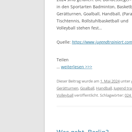
in den Sportarten Badminton, Basketb
Gerätturnen, Goalball, Handball, (Para
Tischtennis, Rollstuhlbasketball und
Volleyball stehen fest…
Quelle:
https://www.jugendtrainiert.co
Teilen
…
weiterlesen >>>
Dieser Beitrag wurde am
1. Mai 2024
unter
Gerätturnen
,
Goalball
,
Handball
,
Jugend trai
Volleyball
veröffentlicht. Schlagwörter:
024_