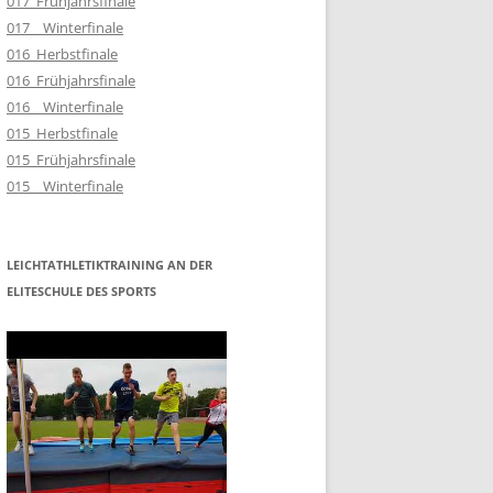
017_Frühjahrsfinale
017__Winterfinale
016_Herbstfinale
016_Frühjahrsfinale
016__Winterfinale
015_Herbstfinale
015_Frühjahrsfinale
015__Winterfinale
LEICHTATHLETIKTRAINING AN DER
ELITESCHULE DES SPORTS