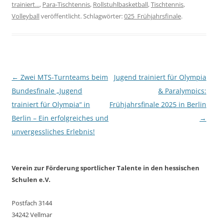
(18.-22. Mai) und
trainiert...
,
Para-Tischtennis
,
Rollstuhlbasketball
,
Tischtennis
,
Herbstfinale (21.-25.
Volleyball
veröffentlicht. Schlagwörter:
025_Frühjahrsfinale
.
September) – gilt noch
die Ausschreibung des
laufenden Schuljahres
2024/25.
Beitragsnavigation
←
Zwei MTS-Turnteams beim
Jugend trainiert für Olympia
Bundesfinale „Jugend
& Paralympics:
trainiert für Olympia“ in
Frühjahrsfinale 2025 in Berlin
Berlin – Ein erfolgreiches und
→
unvergessliches Erlebnis!
Verein zur Förderung sportlicher Talente in den hessischen
Schulen e.V.
Postfach 3144
34242 Vellmar