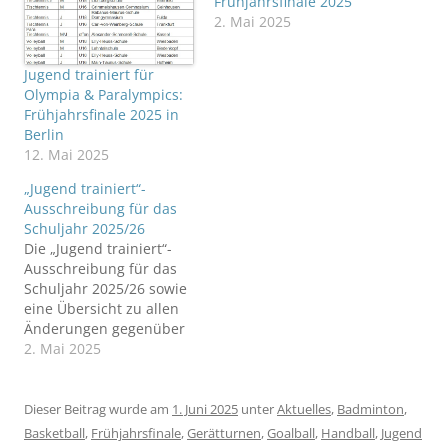
Frühjahrsfinale 2025
2. Mai 2025
Jugend trainiert für
Olympia & Paralympics:
Frühjahrsfinale 2025 in
Berlin
12. Mai 2025
„Jugend trainiert“-
Ausschreibung für das
Schuljahr 2025/26
Die „Jugend trainiert“-
Ausschreibung für das
Schuljahr 2025/26 sowie
eine Übersicht zu allen
Änderungen gegenüber
dem Vorjahr ist online.
2. Mai 2025
Hinweis: Für die
diesjährigen
Bundesfinalveranstaltun
Dieser Beitrag wurde am
1. Juni 2025
unter
Aktuelles
,
Badminton
,
gen – Frühjahrsfinale
Basketball
,
Frühjahrsfinale
,
Gerätturnen
,
Goalball
,
Handball
,
Jugend